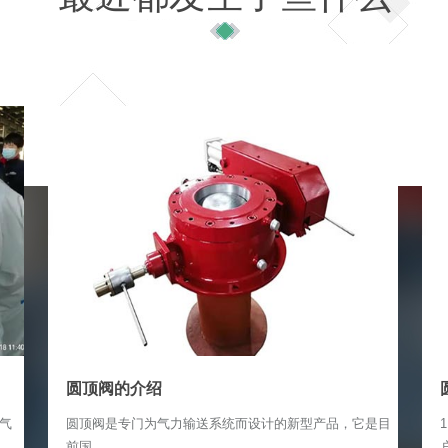
圆顶阀的介绍
气
圆顶阀是专门为气力输送系统而设计的新型产品，它是目
前国...
户