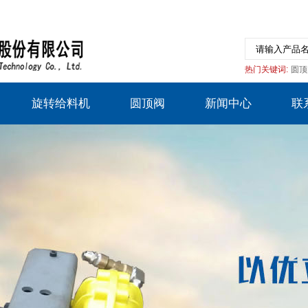
热门关键词:
圆顶
旋转给料机
圆顶阀
新闻中心
联