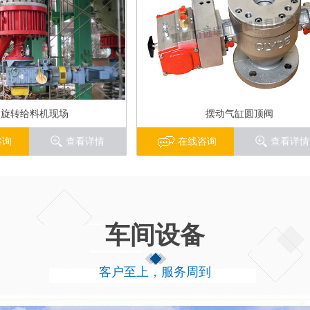
旋转给料机现场
摆动气缸圆顶阀
咨询
查看详情
在线咨询
查看详情
车间设备
客户至上，服务周到