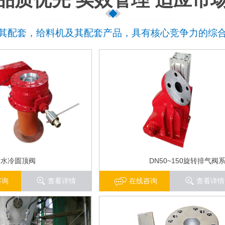
其配套，给料机及其配套产品，具有核心竞争力的综
水冷圆顶阀
DN50~150旋转排气阀
咨询
查看详情
在线咨询
查看详情