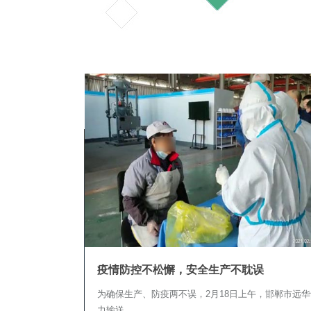
疫情防控不松懈，安全生产不耽误
为确保生产、防疫两不误，2月18日上午，邯郸市远华
力输送...