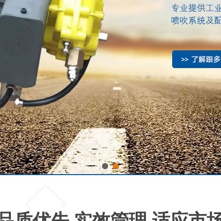
1
2
品质优先 实效管理 适应市