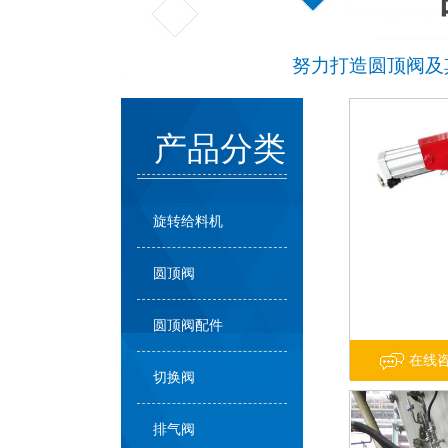
努力打造圆顶阀及
产品分类
旋转给料机
圆顶阀
圆顶阀配件
在线
切换阀
排气阀