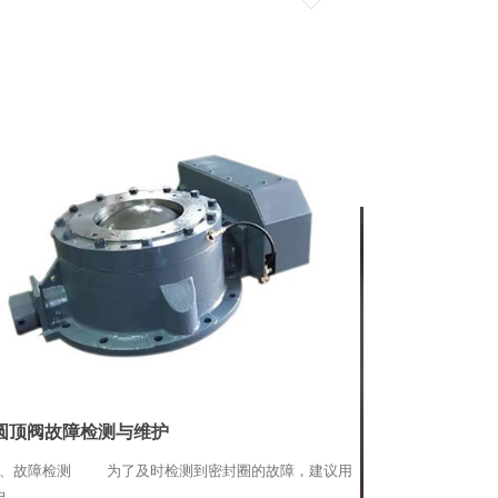
圆顶阀故障检测与维护
1、故障检测 为了及时检测到密封圈的故障，建议用
...