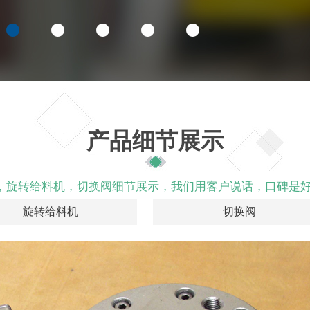
产品细节展示
，旋转给料机，切换阀细节展示，我们用客户说话，口碑是好
旋转给料机
切换阀