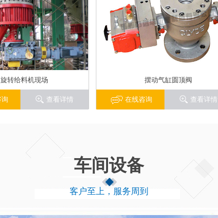
旋转给料机现场
摆动气缸圆顶阀
咨询
查看详情
在线咨询
查看详情
车间设备
客户至上，服务周到