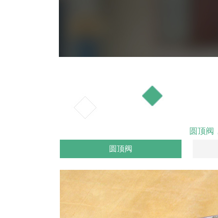
圆顶阀
圆顶阀