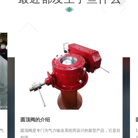
圆顶阀的介绍
气
圆顶阀是专门为气力输送系统而设计的新型产品，它是目
前国...
户