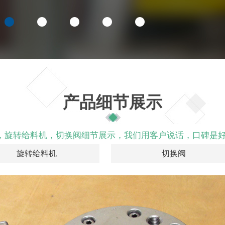
产品细节展示
，旋转给料机，切换阀细节展示，我们用客户说话，口碑是好
旋转给料机
切换阀