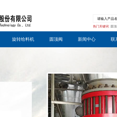
热门关键词:
圆顶
旋转给料机
圆顶阀
新闻中心
联